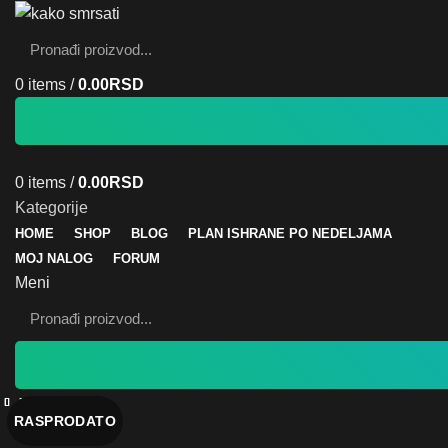
0
items
/
0.00
RSD
0
items
/
0.00
RSD
Kategorije
HOME
SHOP
BLOG
PLAN ISHRANE PO NEDELJAMA
MOJ NALOG
FORUM
Meni
Zatvori
Zatvori
Zatvori
Zatvori
Zatvori
Zatvori
Zatvori
Zatvori
RASPRODATO