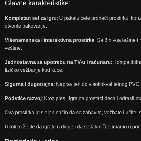
Glavne karakteristike:
Kompletan set za igru
: U paketu ćete pronaći prostirku, kon
otvorite pakovanje.
Višenamenska i interaktivna prostirka
: Sa 3 nivoa težine i
veštine.
Jednostavna za upotrebu na TV-u i računaru
: Kompatibiln
fizičko vežbanje kod kuće.
Sigurna i dugotrajna
: Napravljen od visokokvalitetnog PVC 
Podstiče razvoj
: Kroz ples i igre na prostirci deca i odrasli 
Ova prostirka je sjajan način da se zabavite, vežbate i učit
Ukoliko želite da igrate u dvoje i da se takmičite imamo u pon