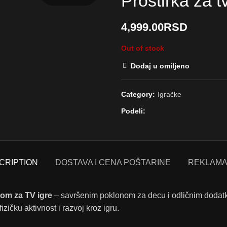
Prostirka za t
4,999.00
RSD
Out of stock
Dodaj u omiljeno
Category:
Igračke
Podeli
CRIPTION
DOSTAVA I CENA POŠTARINE
REKLAMA
kom za TV igre
– savršenim poklonom za decu i odličnim dodatko
izičku aktivnost i razvoj kroz igru.