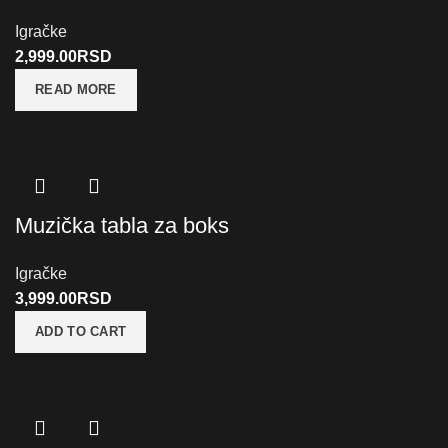
Igračke
2,999.00
RSD
READ MORE
Muzička tabla za boks
Igračke
3,999.00
RSD
ADD TO CART