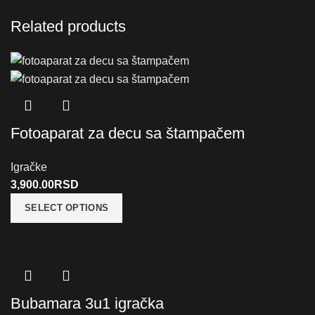
Related products
Fotoaparat za decu sa štampačem
Igračke
3,900.00
RSD
SELECT OPTIONS
Bubamara 3u1 igračka