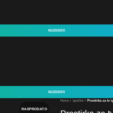
062268250
062268250
Home
Igračke
Prostirka za tv i
RASPRODATO