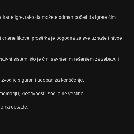
stalirane igre, tako da možete odmah početi da igrate čim
 crtane likove, prostirka je pogodna za sve uzraste i nivoe
tivni sistem, što je čini savršenim rešenjem za zabavu i
izvod je siguran i udoban za korišćenje.
 memoriju, kreativnost i socijalne veštine.
o nema dosade.