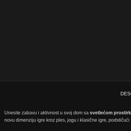
DES
Unesite zabavu i aktivnost u svoj dom sa
svetlećom prostir
novu dimenziju igre kroz ples, jogu i klasične igre, podstičući f