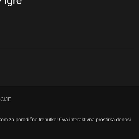
v igre
CIJE
m za porodične trenutke! Ova interaktivna prostirka donosi