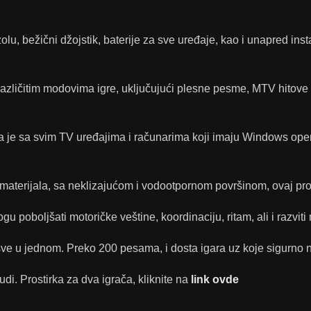
zolu, bežični džojstik, baterije za sve uređaje, kao i unapred in
 različitim modovima igre, uključujući plesne pesme, MTV hitove i
a je sa svim TV uređajima i računarima koji imaju Windows opera
materijala, sa neklizajućom i vodootpornom površinom, ovaj pro
mogu poboljšati motoričke veštine, koordinaciju, ritam, ali i razviti
e, sve u jednom. Preko 200 pesama, i dosta igara uz koje sigurn
udi. Prostirka za dva igrača, kliknite na
link ovde