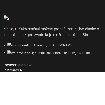
Na sajtu Kako smršati možete pronaći zanimljive članke o
ishrani i super proizvode koje možete poručiti u Shop-u.
Phone: (+381) 62/268-250
Mail: kakosmrsatishop@gmail.com
Poslednje objave
Informacije
Najčitanije
KAKO SMRSATI
2023 KREIRAO
KAKO SMRSATI STUDIO
Shop
Moj nalog
Omiljeno
Home