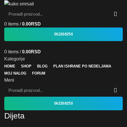
0
items
/
0.00
RSD
062268250
0
items
/
0.00
RSD
Kategorije
HOME
SHOP
BLOG
PLAN ISHRANE PO NEDELJAMA
MOJ NALOG
FORUM
Meni
062268250
Dijeta