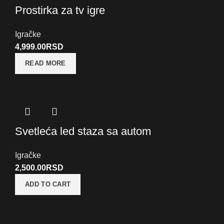
Prostirka za tv igre
Igračke
4,999.00
RSD
READ MORE
Svetleća led staza sa autom
Igračke
2,500.00
RSD
ADD TO CART