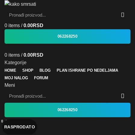
0
items
/
0.00
RSD
062268250
0
items
/
0.00
RSD
Kategorije
HOME
SHOP
BLOG
PLAN ISHRANE PO NEDELJAMA
MOJ NALOG
FORUM
Meni
062268250
Zatvori
Zatvori
Zatvori
Zatvori
Zatvori
Zatvori
Zatvori
Zatvori
RASPRODATO
RASPRODATO