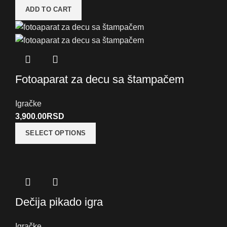
ADD TO CART
Fotoaparat za decu sa štampačem
Igračke
3,900.00
RSD
SELECT OPTIONS
Dečija pikado igra
Igračke