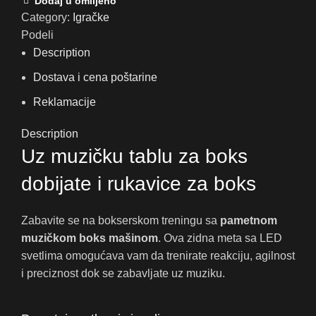
Dodaj u omiljeno
Category:
Igračke
Podeli
Description
Dostava i cena poštarine
Reklamacije
Description
Uz muzičku tablu za boks
dobijate i rukavice za boks
Zabavite se na bokserskom treningu sa
pametnom
muzičkom boks mašinom
. Ova zidna meta sa LED
svetlima omogućava vam da trenirate reakciju, agilnost
i preciznost dok se zabavljate uz muziku.