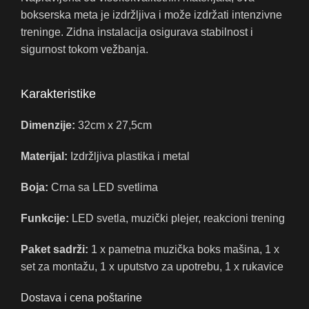
bokserska meta je izdržljiva i može izdržati intenzivne
treninge. Zidna instalacija osigurava stabilnost i
sigurnost tokom vežbanja.
Karakteristike
Dimenzije:
32cm x 27,5cm
Materijal:
Izdržljiva plastika i metal
Boja:
Crna sa LED svetlima
Funkcije:
LED svetla, muzički plejer, reakcioni trening
Paket sadrži:
1 x pametna muzička boks mašina, 1 x
set za montažu, 1 x uputstvo za upotrebu, 1 x rukavice
Dostava i cena poštarine