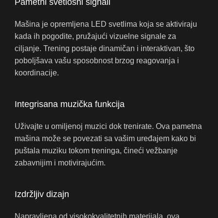
Pametni svetlosni signali
Mašina je opremljena LED svetlima koja se aktiviraju
kada ih pogodite, pružajući vizuelne signale za
ciljanje. Trening postaje dinamičan i interaktivan, što
poboljšava vašu sposobnost brzog reagovanja i
koordinacije.
Integrisana muzička funkcija
Uživajte u omiljenoj muzici dok trenirate. Ova pametna
mašina može se povezati sa vašim uređajem kako bi
puštala muziku tokom treninga, čineći vežbanje
zabavnijim i motivirajućim.
Izdržljiv dizajn
Napravljena od visokokvalitetnih materijala, ova