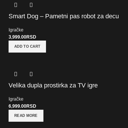
Smart Dog – Pametni pas robot za decu
Igračke
3,999.00
RSD
ADD TO CART
Velika dupla prostirka za TV igre
Igračke
6,999.00
RSD
READ MORE