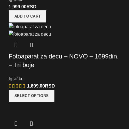
1,999.00
RSD
ADD TO CART
Fotoaparat za decu – NOVO – 1699din.
– Tri boje
Igračke
1,699.00
RSD
SELECT OPTIONS