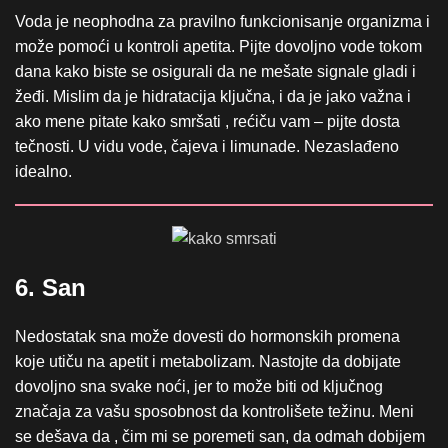
Voda je neophodna za pravilno funkcionisanje organizma i
može pomoći u kontroli apetita. Pijte dovoljno vode tokom
dana kako biste se osigurali da ne mešate signale gladi i
žeđi. Mislim da je hidratacija ključna, i da je jako važna i
ako mene pitate kako smršati , rećiču vam – pijte dosta
tečnosti. U vidu vode, čajeva i limunade. Nezaslađeno
idealno.
6. San
Nedostatak sna može dovesti do hormonskih promena
koje utiču na apetit i metabolizam. Nastojte da dobijate
dovoljno sna svake noći, jer to može biti od ključnog
značaja za vašu sposobnost da kontrolišete težinu. Meni
se dešava da , čim mi se poremeti san, da odmah dobijem