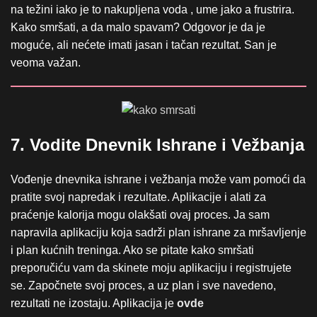
na težini iako je to nakupljena voda , ume jako a frustrira.
Kako smršati, a da malo spavam? Odgovor je da je
moguće, ali nećete imati jasan i tačan rezultat. San je
veoma važan.
7. Vodite Dnevnik Ishrane i Vežbanja
Vođenje dnevnika ishrane i vežbanja može vam pomoći da
pratite svoj napredak i rezultate. Aplikacije i alati za
praćenje kalorija mogu olakšati ovaj proces. Ja sam
napravila aplikaciju koja sadrži plan ishrane za mršavljenje
i plan kućnih treninga. Ako se pitate kako smršati
preporučiću vam da skinete moju aplikaciju i registrujete
se. Započnete svoj proces, a uz plan i sve navedeno,
rezultati ne izostaju. Aplikacija je
ovde