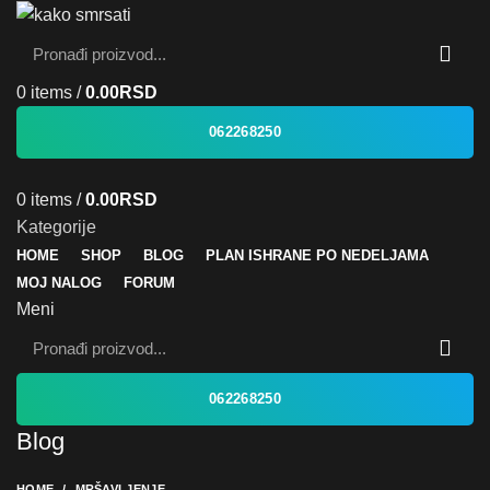
0
items
/
0.00
RSD
062268250
0
items
/
0.00
RSD
Kategorije
HOME
SHOP
BLOG
PLAN ISHRANE PO NEDELJAMA
MOJ NALOG
FORUM
Meni
062268250
Blog
HOME
MRŠAVLJENJE