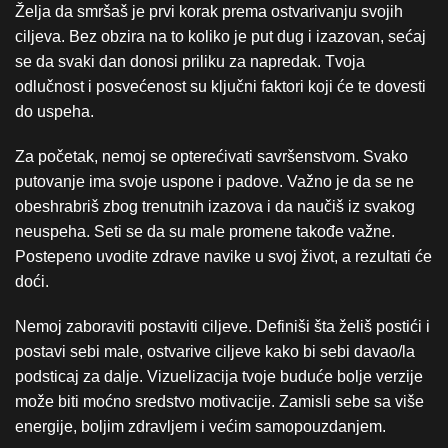
Želja da smršaš je prvi korak prema ostvarivanju svojih
ciljeva. Bez obzira na to koliko je put dug i izazovan, sećaj
se da svaki dan donosi priliku za napredak. Tvoja
odlučnost i posvećenost su ključni faktori koji će te dovesti
do uspeha.
Za početak, nemoj se opterećivati savršenstvom. Svako
putovanje ima svoje uspone i padove. Važno je da se ne
obeshrabriš zbog trenutnih izazova i da naučiš iz svakog
neuspeha. Seti se da su male promene takođe važne.
Postepeno uvodite zdrave navike u svoj život, a rezultati će
doći.
Nemoj zaboraviti postaviti ciljeve. Definiši šta želiš postići i
postavi sebi male, ostvarive ciljeve kako bi sebi davao/la
podsticaj za dalje. Vizuelizacija tvoje buduće bolje verzije
može biti moćno sredstvo motivacije. Zamisli sebe sa više
energije, boljim zdravljem i većim samopouzdanjem.