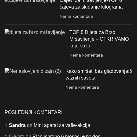
Čajevi za mršavljenje-TOP 8
čajeva za skidanje kilograma
Nema komentara
TOP 8 Dijeta za Brzo
Mršavljenje – OTKRIVAMO
koje su to
Nema komentara
Kako smršati bez gladovanja:5
važnih saveta
Nema komentara
POSLEDNJI KOMENTARI
Sandra
on
Mini aparat za vafle-akcija
Olivera
on
Plan ishrane 6 meseci + poklon