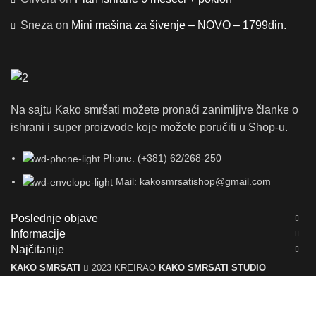
Sneza
on
Mini mašina za šivenje – NOVO – 1799din.
Na sajtu Kako smršati možete pronaći zanimljive članke o
ishrani i super proizvode koje možete poručiti u Shop-u.
Phone: (+381) 62/268-250
Mail: kakosmrsatishop@gmail.com
Poslednje objave
Informacije
Najčitanije
KAKO SMRSATI
2023 KREIRAO
KAKO SMRSATI STUDIO
Shop
Moj nalog