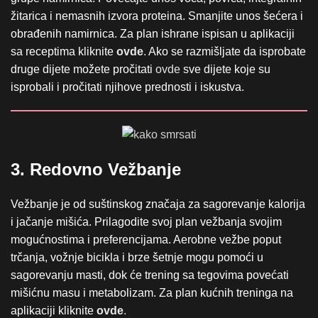
žitarica i nemasnih izvora proteina. Smanjite unos šećera i
obrađenih namirnica. Za plan ishrane ispisan u aplikaciji
sa receptima kliknite
ovde
.
Ako se razmišljate da isprobate
druge dijete možete pročitati
ovde
sve dijete koje su
isprobali i pročitati njihove prednosti i iskustva.
3. Redovno Vežbanje
Vežbanje je od suštinskog značaja za sagorevanje kalorija
i jačanje mišića. Prilagodite svoj plan vežbanja svojim
mogućnostima i preferencijama. Aerobne vežbe poput
trčanja, vožnje bicikla i brze šetnje mogu pomoći u
sagorevanju masti, dok će trening sa tegovima povećati
mišićnu masu i metabolizam. Za plan kućnih treninga na
aplikaciji kliknite
ovde
.