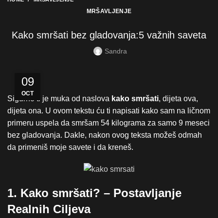
MRŠAVLJENJE
Kako smršati bez gladovanja:5 važnih saveta
Sandra
09
OCT
Sigurno ti je muka od naslova
kako smršati
, dijeta ova,
dijeta ona. U ovom tekstu ću ti napisati kako sam na ličnom
primeru uspela da smršam 54 kilograma za samo 9 meseci
bez gladovanja. Dakle, nakon ovog teksta možeš odmah
da primeniš moje savete i da kreneš.
1. Kako smršati? – Postavljanje
Realnih Ciljeva