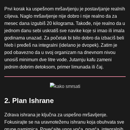
Prvi korak ka uspešnom mršavljenju je postavljanje realnih
ciljeva. Naglo mršavljenje nije dobro i nije realno da za
mesec dana izgubiš 20 kilograma. Takođe, nije realno da u
jednom danu sebi uskratiš sve navike koje si imao ili imala
godinama unazad. Za početak bi bilo dobro da izbaciš beli
hleb i pređeš na integralni (idelano je dvopek). Zatim je
pod obavezno da u svoj organizam na dnevnom nivou
unosiš minimum dve litre vode. Jutarnju kafu zameni
jednim dobrim detoksom, primer limunada ili čaj.
2. Plan Ishrane
Zdrava ishrana je ključna za uspešno mršavljenje.
Fokusirajte se na uravnoteženu ishranu koja obuhvata sve
grupe namirnica. Povećajte unos voća, povrća, integralnih