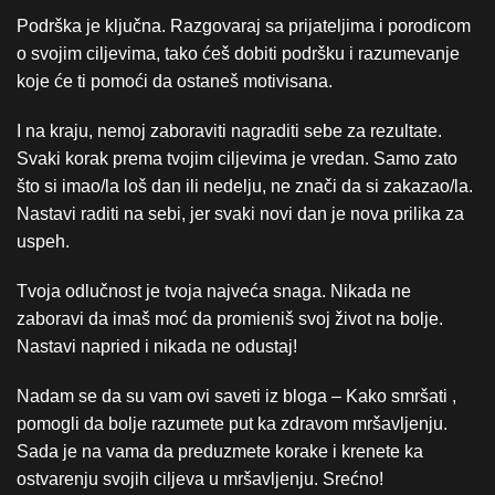
Podrška je ključna. Razgovaraj sa prijateljima i porodicom
o svojim ciljevima, tako ćeš dobiti podršku i razumevanje
koje će ti pomoći da ostaneš motivisana.
I na kraju, nemoj zaboraviti nagraditi sebe za rezultate.
Svaki korak prema tvojim ciljevima je vredan. Samo zato
što si imao/la loš dan ili nedelju, ne znači da si zakazao/la.
Nastavi raditi na sebi, jer svaki novi dan je nova prilika za
uspeh.
Tvoja odlučnost je tvoja najveća snaga. Nikada ne
zaboravi da imaš moć da promieniš svoj život na bolje.
Nastavi napried i nikada ne odustaj!
Nadam se da su vam ovi saveti iz bloga – Kako smršati ,
pomogli da bolje razumete put ka zdravom mršavljenju.
Sada je na vama da preduzmete korake i krenete ka
ostvarenju svojih ciljeva u mršavljenju. Srećno!